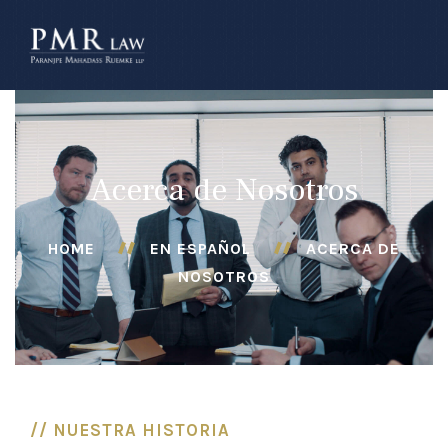
â–
Acerca de Nosotros
HOME
EN ESPAÑOL
ACERCA DE
NOSOTROS
// NUESTRA HISTORIA