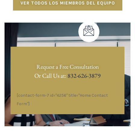
VER TODOS LOS MIEMBROS DEL EQUIPO
Request a Free Consultation
Or Call Us at:
832-626-3879
[contact-form-7 id="4256" title="Home Contact
Form"]